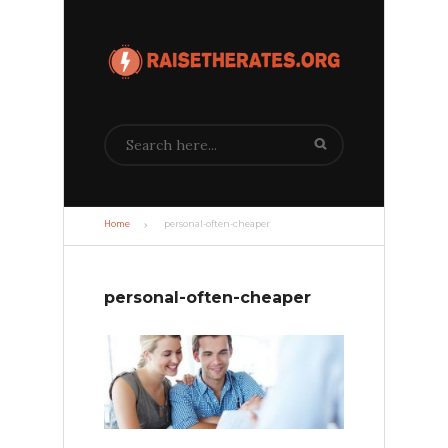
Search
Home
personal-often-cheaper
personal-often-cheaper