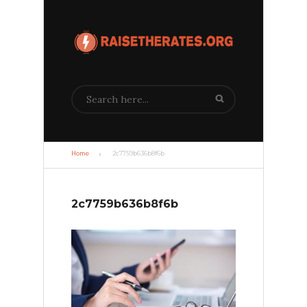
Search
Home
2c7759b636b8f6b
2c7759b636b8f6b